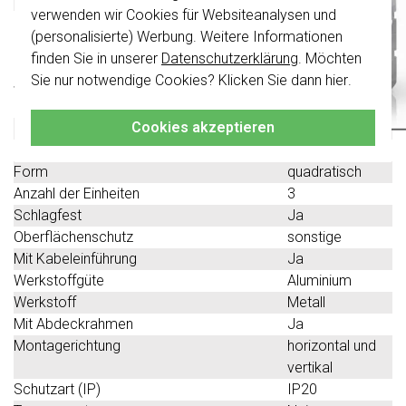
Schalterwippen wurden erneuert. Sie sind
verwenden wir Cookies für Websiteanalysen und
nicht
mit den Schaltern von vor August
(personalisierte) Werbung. Weitere Informationen
Technische Spezifikationen
2024 kombinierbar.
finden Sie in unserer
Datenschutzerklärung
. Möchten
Klicken Sie hier
für weitere Informationen,
Sie nur notwendige Cookies? Klicken Sie dann
hier
.
Spezifikation
Wert
damit Sie immer das Richtige bestellen.
Zusammenstellung
Aufputzgehäuse
Cookies akzeptieren
Farbe
Aluminium
Halogenfrei
Nein
Form
quadratisch
Anzahl der Einheiten
3
Schlagfest
Ja
Oberflächenschutz
sonstige
Mit Kabeleinführung
Ja
Werkstoffgüte
Aluminium
Werkstoff
Metall
Mit Abdeckrahmen
Ja
Montagerichtung
horizontal und
vertikal
Schutzart (IP)
IP20