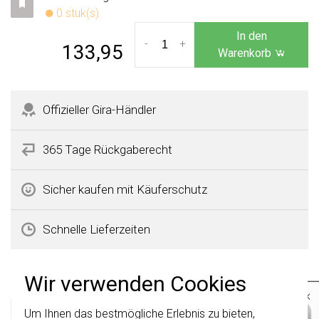
0 stuk(s)
In den
-
+
133,95
Warenkorb
Offizieller Gira-Händler
365 Tage Rückgaberecht
Sicher kaufen mit Käuferschutz
Schnelle Lieferzeiten
Produktbeschreibung
Wir verwenden Cookies
×
Gira 119326 Datenblatt
Um Ihnen das bestmögliche Erlebnis zu bieten,
Wichtig
: Gira Schalter und