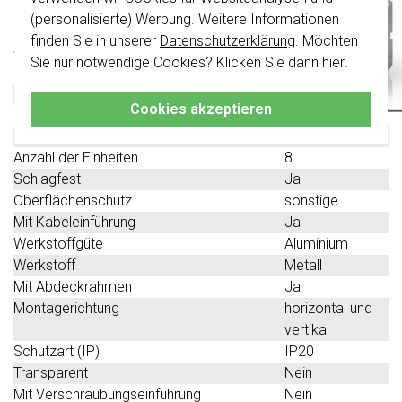
Technische Spezifikationen
nicht
mit den Schaltern von vor August
(personalisierte) Werbung. Weitere Informationen
2024 kombinierbar.
finden Sie in unserer
Datenschutzerklärung
. Möchten
Spezifikation
Wert
Klicken Sie hier
für weitere Informationen,
Sie nur notwendige Cookies? Klicken Sie dann
hier
.
Zusammenstellung
Aufputzgehäuse
damit Sie immer das Richtige bestellen.
Farbe
Aluminium
Cookies akzeptieren
Halogenfrei
Nein
Form
quadratisch
Anzahl der Einheiten
8
Schlagfest
Ja
Oberflächenschutz
sonstige
Mit Kabeleinführung
Ja
Werkstoffgüte
Aluminium
Werkstoff
Metall
Mit Abdeckrahmen
Ja
Montagerichtung
horizontal und
vertikal
Schutzart (IP)
IP20
Transparent
Nein
Mit Verschraubungseinführung
Nein