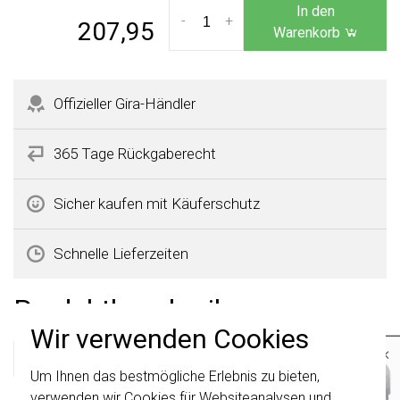
In den
-
+
207,95
Warenkorb
Offizieller Gira-Händler
365 Tage Rückgaberecht
Sicher kaufen mit Käuferschutz
Schnelle Lieferzeiten
Produktbeschreibung
Wir verwenden Cookies
×
Gira 119826 Datenblatt
Um Ihnen das bestmögliche Erlebnis zu bieten,
Wichtig
: Gira Schalter und
Schalterwippen wurden erneuert. Sie sind
verwenden wir Cookies für Websiteanalysen und