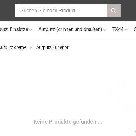
putz-Einsätze
Aufputz (drinnen und draußen)
TX44
Aufputz creme
Aufputz Zubehör
Keine Produkte gefunden!...