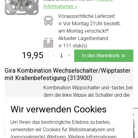
Informationen »
Voraussichtliche Lieferzeit:
Vor Montag 21Uhr bestellt,
am Montag verschickt*
Aktueller Lagerbestand:
111 stuk(s)
19,95
-
+
In den Warenkorb
Gira Kombination Wechselschalter/
Wipptaster
mit Krallenbefestigung (313900)
Kombination Wippschalter und -taster, bei
dem die linke Wippe als Schalter und die
rechte Wippe als Taster ausgelegt ist.
Wir verwenden Cookies
Muss mit 2-fach-Wippe und
×
Abdeckrahmen komplettiert werden, die
Um Ihnen das bestmögliche Erlebnis zu bieten,
Wichtig
: Gira Schalter und
separat bestellt werden. Mit
Schalterwippen wurden erneuert. Sie sind
verwenden wir Cookies für Websiteanalysen und
Krallenbefestigung.
Weitere Informationen
nicht
mit den Schaltern von vor August
(personalisierte) Werbung. Weitere Informationen