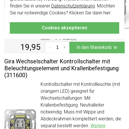
»
2024 kombinierbar.
finden Sie in unserer
Datenschutzerklärung
. Möchten
Voraussichtliche Lieferzeit:
Klicken Sie hier
für weitere Informationen,
Sie nur notwendige Cookies? Klicken Sie dann
hier
.
damit Sie immer das Richtige bestellen.
Vor Montag 21Uhr bestellt,
am Montag verschickt*
Cookies akzeptieren
Aktueller Lagerbestand:
7 stuk(s)
19,95
-
+
In den Warenkorb
Gira Wechselschalter Kontrollschalter mit
Beleuchtungselement und Krallenbefestigung
(311600)
Kontrollschalter mit Kontrollleuchte (mit
orangem LED) geeignet für
Wechselschaltungen. Mit
Krallenbefestigung. Neutralleiter
notwendig. Muss mit Wippe und
Abdeckrahmen komplettiert werden, die
separat bestellt werden.
Weitere