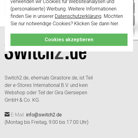
0 stuk(s)
verwenden wir Cookies für Websiteanalysen und
nicht
mit den Schaltern von vor August
17,95
(personalisierte) Werbung. Weitere Informationen
-
+
In den Warenkorb
2024 kombinierbar.
finden Sie in unserer
Datenschutzerklärung
. Möchten
Klicken Sie hier
für weitere Informationen,
Sie nur notwendige Cookies? Klicken Sie dann
hier
.
damit Sie immer das Richtige bestellen.
Cookies akzeptieren
Switch2.de, ehemals Girastore.de, ist Teil
der e-Stores International B.V. und kein
Webshop oder Teil der Gira Giersiepen
GmbH & Co. KG.
E-Mail:
info@switch2.de
(Montag bis Freitag, 9:00 bis 17:00 Uhr)