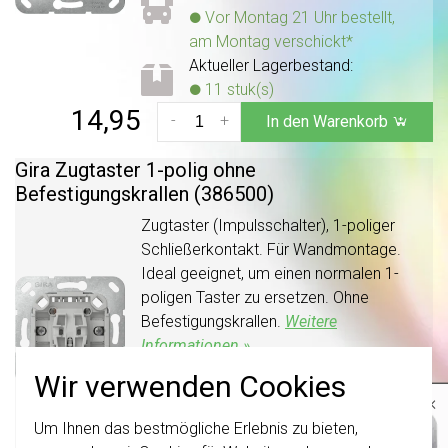
Vor Montag 21 Uhr bestellt,
am Montag verschickt*
Aktueller Lagerbestand:
11 stuk(s)
14,95
-
+
In den Warenkorb
Gira Zugtaster 1-polig ohne
Befestigungskrallen (386500)
Zugtaster (Impulsschalter), 1-poliger
Schließerkontakt. Für Wandmontage.
Ideal geeignet, um einen normalen 1-
poligen Taster zu ersetzen. Ohne
Befestigungskrallen.
Weitere
Informationen »
Voraussichtliche Lieferzeit:
Wir verwenden Cookies
×
1-2 Wochen
Aktueller Lagerbestand:
Um Ihnen das bestmögliche Erlebnis zu bieten,
Wichtig
: Gira Schalter und
Schalterwippen wurden erneuert. Sie sind