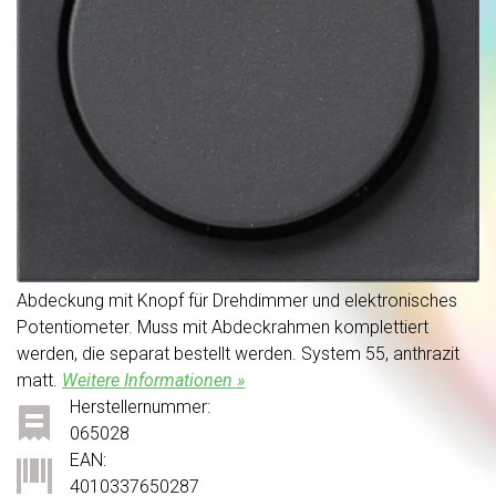
Abdeckung mit Knopf für Drehdimmer und elektronisches
Potentiometer. Muss mit Abdeckrahmen komplettiert
werden, die separat bestellt werden. System 55, anthrazit
matt.
Weitere Informationen »
Herstellernummer:
065028
EAN:
4010337650287