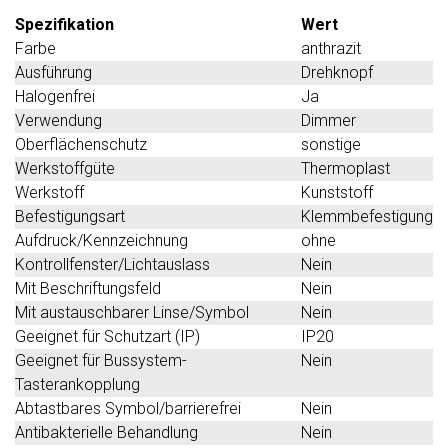
Spezifikation
Wert
Farbe
anthrazit
Ausführung
Drehknopf
Halogenfrei
Ja
Verwendung
Dimmer
Oberflächenschutz
sonstige
Werkstoffgüte
Thermoplast
Werkstoff
Kunststoff
Befestigungsart
Klemmbefestigung
Aufdruck/Kennzeichnung
ohne
Kontrollfenster/Lichtauslass
Nein
Mit Beschriftungsfeld
Nein
Mit austauschbarer Linse/Symbol
Nein
Geeignet für Schutzart (IP)
IP20
Geeignet für Bussystem-
Nein
Tasterankopplung
Abtastbares Symbol/barrierefrei
Nein
Antibakterielle Behandlung
Nein