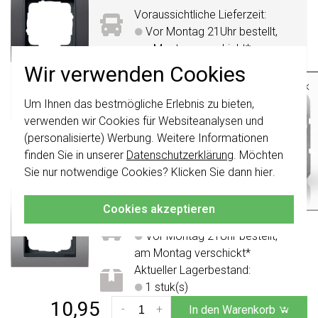
Voraussichtliche Lieferzeit:
Vor Montag 21Uhr bestellt,
am Montag verschickt*
Aktueller Lagerbestand:
Wir verwenden Cookies
23 stuk(s)
×
8,95
Um Ihnen das bestmögliche Erlebnis zu bieten,
-
+
In den Warenkorb
Wichtig
: Gira Schalter und
Schalterwippen wurden erneuert. Sie sind
verwenden wir Cookies für Websiteanalysen und
nicht
mit den Schaltern von vor August
(personalisierte) Werbung. Weitere Informationen
Gira Abdeckrahmen 1-fach Event aluminium
2024 kombinierbar.
finden Sie in unserer
Datenschutzerklärung
. Möchten
mat/
anthrazit matt (021106)
Klicken Sie hier
für weitere Informationen,
Sie nur notwendige Cookies? Klicken Sie dann
hier
.
Abdeckrahmen Gira Event Farbe
damit Sie immer das Richtige bestellen.
alu...
Weitere Informationen »
Cookies akzeptieren
Voraussichtliche Lieferzeit:
Vor Montag 21Uhr bestellt,
am Montag verschickt*
Aktueller Lagerbestand:
1 stuk(s)
10,95
-
+
In den Warenkorb