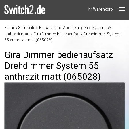
0
Ihr Warenkorb
Zurück
Startseite
Einsätze und Abdeckungen
System 55
|
anthrazit matt
Gira Dimmer bedienaufsatz Drehdimmer System
55 anthrazit matt (065028)
Gira Dimmer bedienaufsatz
Drehdimmer System 55
anthrazit matt (065028)